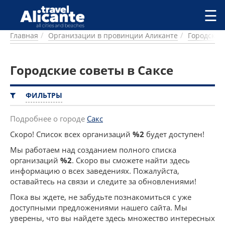
Перейти к основному содержанию
☰
Главная
Организации в провинции Аликанте
Городские
ГОРОДА
СПРАВОЧНАЯ
Городские советы в Саксе
ПИТАНИЕ
ПРОЖИВАНИЕ
ПЛЯЖИ
ФИЛЬТРЫ
ДОСТОПРИМЕЧАТЕЛЬНОСТИ
КЕМПИНГ
Подробнее о городе
Сакс
КОМАРКИ (РАЙОНЫ)
Скоро! Список всех организаций
%2
будет доступен!
РЕЦЕПТЫ
Мы работаем над созданием полного списка
организаций
%2
. Скоро вы сможете найти здесь
ПРЕДЛОЖЕНИЯ
информацию о всех заведениях. Пожалуйста,
СТАТЬИ
оставайтесь на связи и следите за обновлениями!
УСЛУГИ
Пока вы ждете, не забудьте познакомиться с уже
доступными предложениями нашего сайта. Мы
уверены, что вы найдете здесь множество интересных