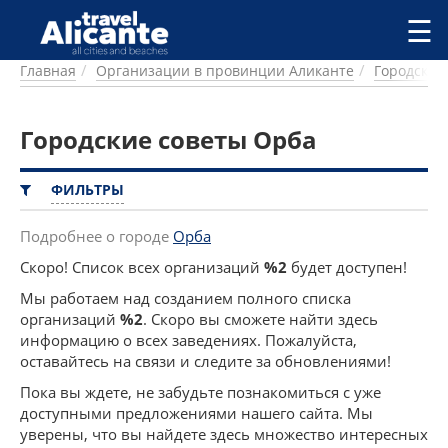
Перейти к основному содержанию
☰
Главная
Организации в провинции Аликанте
Городские
ГОРОДА
СПРАВОЧНАЯ
Городские советы Орба
ПИТАНИЕ
ПРОЖИВАНИЕ
ПЛЯЖИ
ФИЛЬТРЫ
ДОСТОПРИМЕЧАТЕЛЬНОСТИ
КЕМПИНГ
Подробнее о городе
Орба
КОМАРКИ (РАЙОНЫ)
Скоро! Список всех организаций
%2
будет доступен!
РЕЦЕПТЫ
Мы работаем над созданием полного списка
организаций
%2
. Скоро вы сможете найти здесь
ПРЕДЛОЖЕНИЯ
информацию о всех заведениях. Пожалуйста,
СТАТЬИ
оставайтесь на связи и следите за обновлениями!
УСЛУГИ
Пока вы ждете, не забудьте познакомиться с уже
доступными предложениями нашего сайта. Мы
уверены, что вы найдете здесь множество интересных