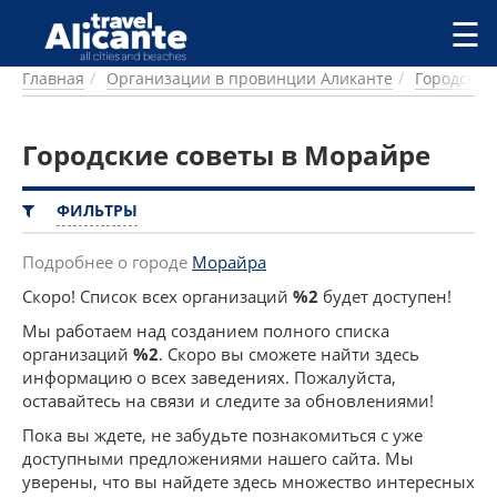
Перейти к основному содержанию
☰
Главная
Организации в провинции Аликанте
Городские
ГОРОДА
СПРАВОЧНАЯ
Городские советы в Морайре
ПИТАНИЕ
ПРОЖИВАНИЕ
ПЛЯЖИ
ФИЛЬТРЫ
ДОСТОПРИМЕЧАТЕЛЬНОСТИ
КЕМПИНГ
Подробнее о городе
Морайра
КОМАРКИ (РАЙОНЫ)
Скоро! Список всех организаций
%2
будет доступен!
РЕЦЕПТЫ
Мы работаем над созданием полного списка
организаций
%2
. Скоро вы сможете найти здесь
ПРЕДЛОЖЕНИЯ
информацию о всех заведениях. Пожалуйста,
СТАТЬИ
оставайтесь на связи и следите за обновлениями!
УСЛУГИ
Пока вы ждете, не забудьте познакомиться с уже
доступными предложениями нашего сайта. Мы
уверены, что вы найдете здесь множество интересных