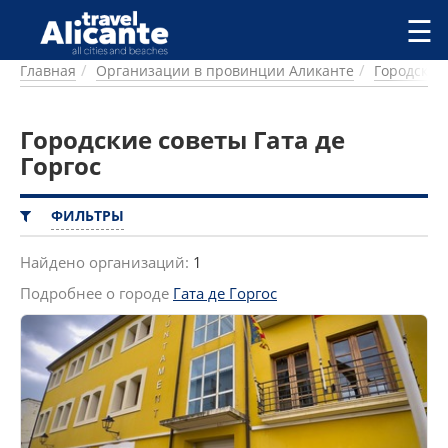
Перейти к основному содержанию
☰
Главная
Организации в провинции Аликанте
Городские
ГОРОДА
СПРАВОЧНАЯ
Городские советы Гата де
ПИТАНИЕ
ПРОЖИВАНИЕ
Горгос
ПЛЯЖИ
ДОСТОПРИМЕЧАТЕЛЬНОСТИ
ФИЛЬТРЫ
КЕМПИНГ
КОМАРКИ (РАЙОНЫ)
Найдено организаций:
1
РЕЦЕПТЫ
Подробнее о городе
Гата де Горгос
ПРЕДЛОЖЕНИЯ
СТАТЬИ
УСЛУГИ