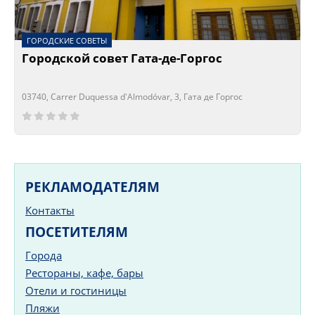
ГОРОДСКИЕ СОВЕТЫ
Городской совет Гата-де-Горгос
03740, Carrer Duquessa d'Almodóvar, 3, Гата де Горгос
Сейчас открыто!
Сейчас закрыто!
РЕКЛАМОДАТЕЛЯМ
Контакты
ПОСЕТИТЕЛЯМ
Города
Рестораны, кафе, бары
Отели и гостиницы
Пляжи