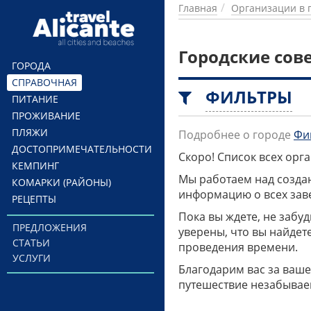
Перейти к основному содержанию
Главная
Организации в 
Городские сов
ГОРОДА
СПРАВОЧНАЯ
ФИЛЬТРЫ
ПИТАНИЕ
ПРОЖИВАНИЕ
ПЛЯЖИ
Подробнее о городе
Фи
ДОСТОПРИМЕЧАТЕЛЬНОСТИ
Скоро! Список всех ор
КЕМПИНГ
Мы работаем над созда
КОМАРКИ (РАЙОНЫ)
информацию о всех заве
РЕЦЕПТЫ
Пока вы ждете, не забу
ПРЕДЛОЖЕНИЯ
уверены, что вы найдет
СТАТЬИ
проведения времени.
УСЛУГИ
Благодарим вас за ваше
путешествие незабывае