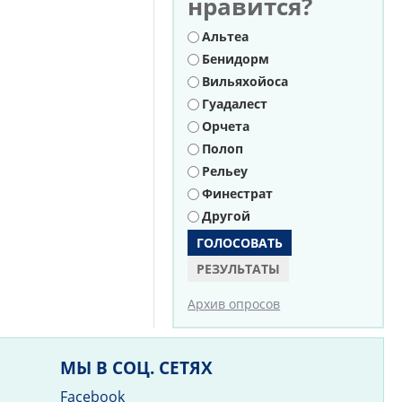
нравится?
Варианты
Альтеа
Бенидорм
Вильяхойоса
Гуадалест
Орчета
Полоп
Рельеу
Финестрат
Другой
РЕЗУЛЬТАТЫ
Архив опросов
МЫ В СОЦ. СЕТЯХ
Facebook