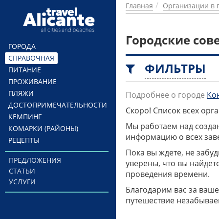
Перейти к основному содержанию
Главная
Организации в 
Городские сов
ГОРОДА
СПРАВОЧНАЯ
ФИЛЬТРЫ
ПИТАНИЕ
ПРОЖИВАНИЕ
ПЛЯЖИ
Подробнее о городе
Ко
ДОСТОПРИМЕЧАТЕЛЬНОСТИ
Скоро! Список всех ор
КЕМПИНГ
Мы работаем над созда
КОМАРКИ (РАЙОНЫ)
информацию о всех заве
РЕЦЕПТЫ
Пока вы ждете, не забу
ПРЕДЛОЖЕНИЯ
уверены, что вы найдет
СТАТЬИ
проведения времени.
УСЛУГИ
Благодарим вас за ваше
путешествие незабывае