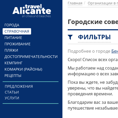
Перейти к основному содержанию
Главная
Организации в 
Городские сов
ГОРОДА
СПРАВОЧНАЯ
ФИЛЬТРЫ
ПИТАНИЕ
ПРОЖИВАНИЕ
ПЛЯЖИ
Подробнее о городе
Бе
ДОСТОПРИМЕЧАТЕЛЬНОСТИ
Скоро! Список всех ор
КЕМПИНГ
Мы работаем над созда
КОМАРКИ (РАЙОНЫ)
информацию о всех заве
РЕЦЕПТЫ
Пока вы ждете, не забу
ПРЕДЛОЖЕНИЯ
уверены, что вы найдет
СТАТЬИ
проведения времени.
УСЛУГИ
Благодарим вас за ваше
путешествие незабывае