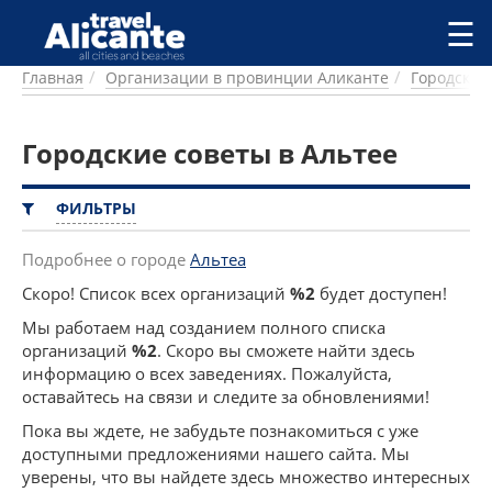
Перейти к основному содержанию
☰
Главная
Организации в провинции Аликанте
Городские
ГОРОДА
СПРАВОЧНАЯ
Городские советы в Альтее
ПИТАНИЕ
ПРОЖИВАНИЕ
ПЛЯЖИ
ФИЛЬТРЫ
ДОСТОПРИМЕЧАТЕЛЬНОСТИ
КЕМПИНГ
Подробнее о городе
Альтеа
КОМАРКИ (РАЙОНЫ)
Скоро! Список всех организаций
%2
будет доступен!
РЕЦЕПТЫ
Мы работаем над созданием полного списка
организаций
%2
. Скоро вы сможете найти здесь
ПРЕДЛОЖЕНИЯ
информацию о всех заведениях. Пожалуйста,
СТАТЬИ
оставайтесь на связи и следите за обновлениями!
УСЛУГИ
Пока вы ждете, не забудьте познакомиться с уже
доступными предложениями нашего сайта. Мы
уверены, что вы найдете здесь множество интересных