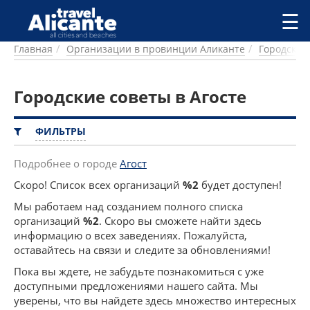
Перейти к основному содержанию
☰
Главная
Организации в провинции Аликанте
Городские
ГОРОДА
СПРАВОЧНАЯ
Городские советы в Агосте
ПИТАНИЕ
ПРОЖИВАНИЕ
ПЛЯЖИ
ФИЛЬТРЫ
ДОСТОПРИМЕЧАТЕЛЬНОСТИ
КЕМПИНГ
Подробнее о городе
Агост
КОМАРКИ (РАЙОНЫ)
Скоро! Список всех организаций
%2
будет доступен!
РЕЦЕПТЫ
Мы работаем над созданием полного списка
организаций
%2
. Скоро вы сможете найти здесь
ПРЕДЛОЖЕНИЯ
информацию о всех заведениях. Пожалуйста,
СТАТЬИ
оставайтесь на связи и следите за обновлениями!
УСЛУГИ
Пока вы ждете, не забудьте познакомиться с уже
доступными предложениями нашего сайта. Мы
уверены, что вы найдете здесь множество интересных