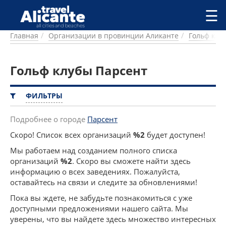
Перейти к основному содержанию
☰
Главная
Организации в провинции Аликанте
Гольф клу
ГОРОДА
СПРАВОЧНАЯ
Гольф клубы Парсент
ПИТАНИЕ
ПРОЖИВАНИЕ
ПЛЯЖИ
ФИЛЬТРЫ
ДОСТОПРИМЕЧАТЕЛЬНОСТИ
КЕМПИНГ
Подробнее о городе
Парсент
КОМАРКИ (РАЙОНЫ)
Скоро! Список всех организаций
%2
будет доступен!
РЕЦЕПТЫ
Мы работаем над созданием полного списка
организаций
%2
. Скоро вы сможете найти здесь
ПРЕДЛОЖЕНИЯ
информацию о всех заведениях. Пожалуйста,
СТАТЬИ
оставайтесь на связи и следите за обновлениями!
УСЛУГИ
Пока вы ждете, не забудьте познакомиться с уже
доступными предложениями нашего сайта. Мы
уверены, что вы найдете здесь множество интересных