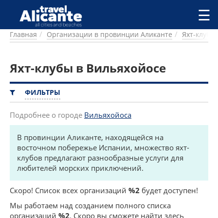
Перейти к основному содержанию
☰
Главная
Организации в провинции Аликанте
Яхт-клубы
ГОРОДА
СПРАВОЧНАЯ
Яхт-клубы в Вильяхойосе
ПИТАНИЕ
ПРОЖИВАНИЕ
ПЛЯЖИ
ФИЛЬТРЫ
ДОСТОПРИМЕЧАТЕЛЬНОСТИ
КЕМПИНГ
Подробнее о городе
Вильяхойоса
КОМАРКИ (РАЙОНЫ)
В провинции Аликанте, находящейся на
РЕЦЕПТЫ
восточном побережье Испании, множество яхт-
клубов предлагают разнообразные услуги для
ПРЕДЛОЖЕНИЯ
любителей морских приключений.
СТАТЬИ
УСЛУГИ
Скоро! Список всех организаций
%2
будет доступен!
Мы работаем над созданием полного списка
организаций
%2
. Скоро вы сможете найти здесь