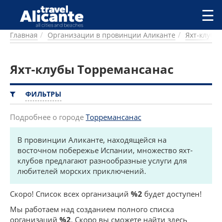
Перейти к основному содержанию
☰
Главная
Организации в провинции Аликанте
Яхт-клубы
ГОРОДА
СПРАВОЧНАЯ
Яхт-клубы Торремансанас
ПИТАНИЕ
ПРОЖИВАНИЕ
ПЛЯЖИ
ФИЛЬТРЫ
ДОСТОПРИМЕЧАТЕЛЬНОСТИ
КЕМПИНГ
Подробнее о городе
Торремансанас
КОМАРКИ (РАЙОНЫ)
В провинции Аликанте, находящейся на
РЕЦЕПТЫ
восточном побережье Испании, множество яхт-
клубов предлагают разнообразные услуги для
ПРЕДЛОЖЕНИЯ
любителей морских приключений.
СТАТЬИ
УСЛУГИ
Скоро! Список всех организаций
%2
будет доступен!
Мы работаем над созданием полного списка
организаций
%2
. Скоро вы сможете найти здесь