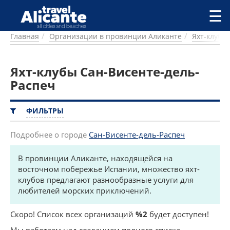
Перейти к основному содержанию
☰
Главная
Организации в провинции Аликанте
Яхт-клубы
ГОРОДА
СПРАВОЧНАЯ
Яхт-клубы Сан-Висенте-дель-
ПИТАНИЕ
ПРОЖИВАНИЕ
Распеч
ПЛЯЖИ
ДОСТОПРИМЕЧАТЕЛЬНОСТИ
ФИЛЬТРЫ
КЕМПИНГ
КОМАРКИ (РАЙОНЫ)
Подробнее о городе
Сан-Висенте-дель-Распеч
РЕЦЕПТЫ
В провинции Аликанте, находящейся на
восточном побережье Испании, множество яхт-
ПРЕДЛОЖЕНИЯ
клубов предлагают разнообразные услуги для
СТАТЬИ
любителей морских приключений.
УСЛУГИ
Скоро! Список всех организаций
%2
будет доступен!