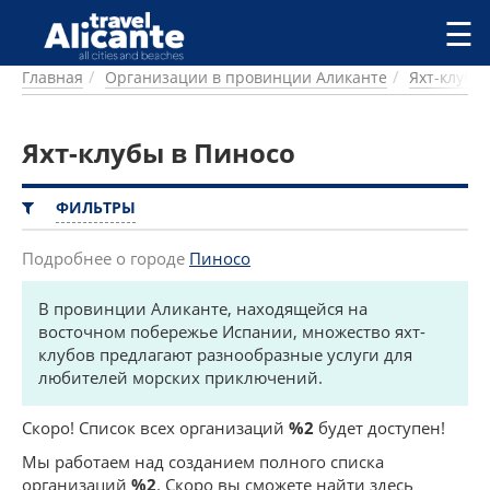
Перейти к основному содержанию
☰
Главная
Организации в провинции Аликанте
Яхт-клубы
ГОРОДА
СПРАВОЧНАЯ
Яхт-клубы в Пиносо
ПИТАНИЕ
ПРОЖИВАНИЕ
ПЛЯЖИ
ФИЛЬТРЫ
ДОСТОПРИМЕЧАТЕЛЬНОСТИ
КЕМПИНГ
Подробнее о городе
Пиносо
КОМАРКИ (РАЙОНЫ)
В провинции Аликанте, находящейся на
РЕЦЕПТЫ
восточном побережье Испании, множество яхт-
клубов предлагают разнообразные услуги для
ПРЕДЛОЖЕНИЯ
любителей морских приключений.
СТАТЬИ
УСЛУГИ
Скоро! Список всех организаций
%2
будет доступен!
Мы работаем над созданием полного списка
организаций
%2
. Скоро вы сможете найти здесь