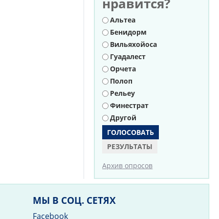
нравится?
Варианты
Альтеа
Бенидорм
Вильяхойоса
Гуадалест
Орчета
Полоп
Рельеу
Финестрат
Другой
РЕЗУЛЬТАТЫ
Архив опросов
МЫ В СОЦ. СЕТЯХ
Facebook