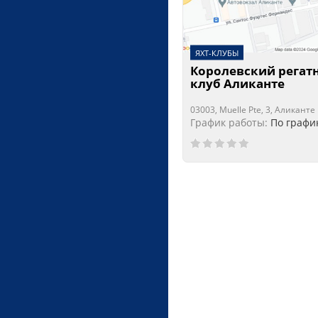
ЯХТ-КЛУБЫ
Королевский регат
клуб Аликанте
03003, Muelle Pte, 3, Аликанте
График работы:
По графи