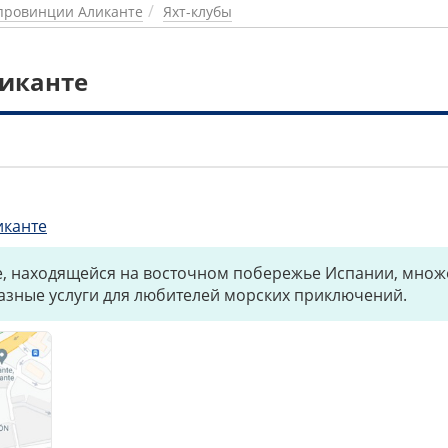
провинции Аликанте
Яхт-клубы
ликанте
1
иканте
, находящейся на восточном побережье Испании, множе
азные услуги для любителей морских приключений.