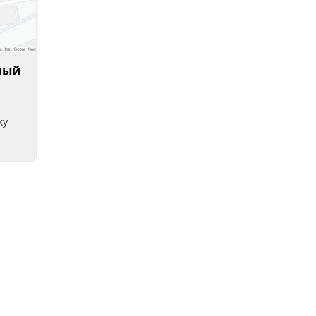
ный
ку