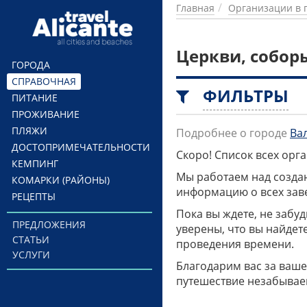
Перейти к основному содержанию
Главная
Организации в 
Церкви, собор
ГОРОДА
СПРАВОЧНАЯ
ФИЛЬТРЫ
ПИТАНИЕ
ПРОЖИВАНИЕ
ПЛЯЖИ
Подробнее о городе
Ва
ДОСТОПРИМЕЧАТЕЛЬНОСТИ
Скоро! Список всех ор
КЕМПИНГ
Мы работаем над созда
КОМАРКИ (РАЙОНЫ)
информацию о всех заве
РЕЦЕПТЫ
Пока вы ждете, не забу
ПРЕДЛОЖЕНИЯ
уверены, что вы найдет
СТАТЬИ
проведения времени.
УСЛУГИ
Благодарим вас за ваше
путешествие незабывае