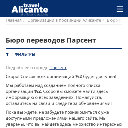
Перейти к основному содержанию
☰
Главная
Организации в провинции Аликанте
Бюро пер
ГОРОДА
СПРАВОЧНАЯ
Бюро переводов Парсент
ПИТАНИЕ
ПРОЖИВАНИЕ
ПЛЯЖИ
ФИЛЬТРЫ
ДОСТОПРИМЕЧАТЕЛЬНОСТИ
КЕМПИНГ
Подробнее о городе
Парсент
КОМАРКИ (РАЙОНЫ)
Скоро! Список всех организаций
%2
будет доступен!
РЕЦЕПТЫ
Мы работаем над созданием полного списка
организаций
%2
. Скоро вы сможете найти здесь
ПРЕДЛОЖЕНИЯ
информацию о всех заведениях. Пожалуйста,
СТАТЬИ
оставайтесь на связи и следите за обновлениями!
УСЛУГИ
Пока вы ждете, не забудьте познакомиться с уже
доступными предложениями нашего сайта. Мы
уверены, что вы найдете здесь множество интересных