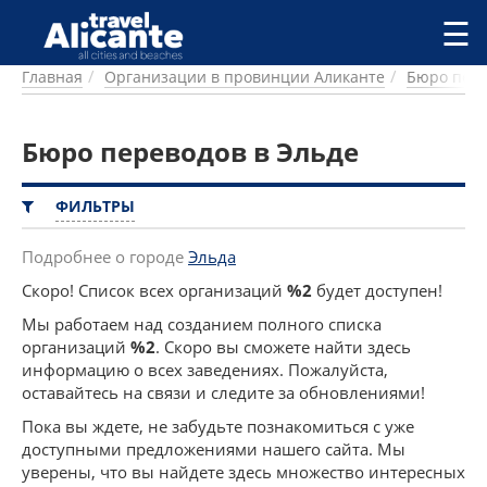
Перейти к основному содержанию
☰
Главная
Организации в провинции Аликанте
Бюро пер
ГОРОДА
СПРАВОЧНАЯ
Бюро переводов в Эльде
ПИТАНИЕ
ПРОЖИВАНИЕ
ПЛЯЖИ
ФИЛЬТРЫ
ДОСТОПРИМЕЧАТЕЛЬНОСТИ
КЕМПИНГ
Подробнее о городе
Эльда
КОМАРКИ (РАЙОНЫ)
Скоро! Список всех организаций
%2
будет доступен!
РЕЦЕПТЫ
Мы работаем над созданием полного списка
организаций
%2
. Скоро вы сможете найти здесь
ПРЕДЛОЖЕНИЯ
информацию о всех заведениях. Пожалуйста,
СТАТЬИ
оставайтесь на связи и следите за обновлениями!
УСЛУГИ
Пока вы ждете, не забудьте познакомиться с уже
доступными предложениями нашего сайта. Мы
уверены, что вы найдете здесь множество интересных