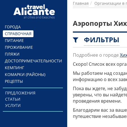
Перейти к основному содержанию
Главная
Организации в 
Аэропорты Хи
ГОРОДА
СПРАВОЧНАЯ
ФИЛЬТРЫ
ПИТАНИЕ
ПРОЖИВАНИЕ
ПЛЯЖИ
Подробнее о городе
Хи
ДОСТОПРИМЕЧАТЕЛЬНОСТИ
Скоро! Список всех ор
КЕМПИНГ
Мы работаем над созда
КОМАРКИ (РАЙОНЫ)
информацию о всех заве
РЕЦЕПТЫ
Пока вы ждете, не забу
ПРЕДЛОЖЕНИЯ
уверены, что вы найдет
СТАТЬИ
проведения времени.
УСЛУГИ
Благодарим вас за ваше
путешествие незабывае