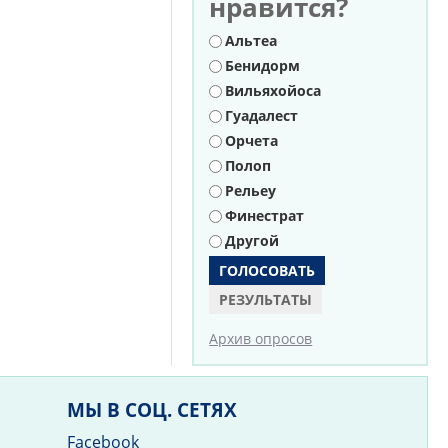
нравится?
Варианты
Альтеа
Бенидорм
Вильяхойоса
Гуадалест
Орчета
Полоп
Рельеу
Финестрат
Другой
РЕЗУЛЬТАТЫ
Архив опросов
МЫ В СОЦ. СЕТЯХ
Facebook