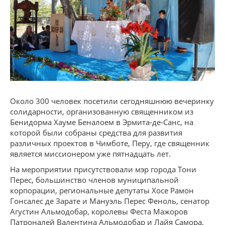
Около 300 человек посетили сегодняшнюю вечеринку
солидарности, организованную священником из
Бенидорма Хауме Беналоем в Эрмита-де-Санс, на
которой были собраны средства для развития
различных проектов в Чимботе, Перу, где священник
является миссионером уже пятнадцать лет.
На мероприятии присутствовали мэр города Тони
Перес, большинство членов муниципальной
корпорации, региональные депутаты Хосе Рамон
Гонсалес де Зарате и Мануэль Перес Феноль, сенатор
Агустин Альмодобар, королевы Феста Мажоров
Патроналей Валентина Альмодобар и Лайя Самора,