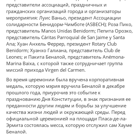
представители ассоциаций, праздничных и
гражданских организаций города и организаторы
мероприятия: Луис Ваньо, президент Ассоциации
солидарности Бенидорм-Чимботе (ASBECH); Роза Пико,
представитель Manos Unidas Benidorm; Пепита Орозко,
представитель Cáritas Parroquial de San Jaime y Santa
Ana; Хуан Анхель Феррер, президент Rotary Club
Benidorm; Хуанхо Галиана, представитель Club de
Leones; и Пакита Беналой, представитель Anémona-
Marina Baixa, с которой также сотрудничает группа
миссий прихода Virgen del Carmen.
Во время церемонии была вручена корпоративная
медаль, которую мэрия вручила Беналой в декабре
прошлого года, приурочив это событие к
празднованию Дня Конституции, в знак признания ее
преданности другим людям и борьбы за улучшение
качества жизни людей и окружающей среды. Перед
официальной церемонией на площади Пласа-де-ла-
Эрмита состоялась месса, которую отслужил сам Хауме
Беналой.