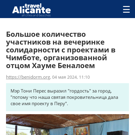
Перейти к основному содержанию
☰
ГОРОДА
Большое количество
СПРАВОЧНАЯ
участников на вечеринке
ПИТАНИЕ
солидарности с проектами в
ПРОЖИВАНИЕ
ПЛЯЖИ
Чимботе, организованной
ДОСТОПРИМЕЧАТЕЛЬНОСТИ
отцом Хауме Беналоем
КЕМПИНГ
https://benidorm.org
, 04 мая 2024, 11:10
КОМАРКИ (РАЙОНЫ)
РЕЦЕПТЫ
Мэр Тони Перес выразил "гордость" за город,
"потому что наша святая покровительница дала
ПРЕДЛОЖЕНИЯ
свое имя проекту в Перу".
СТАТЬИ
УСЛУГИ