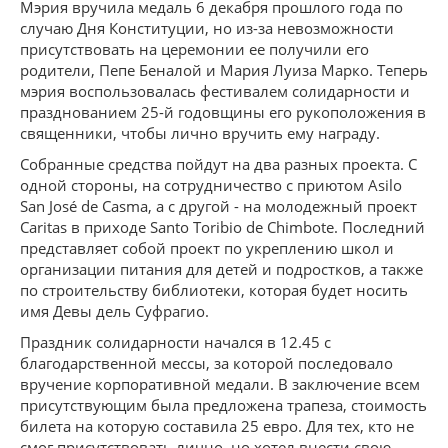
Мэрия вручила медаль 6 декабря прошлого года по
случаю Дня Конституции, но из-за невозможности
присутствовать на церемонии ее получили его
родители, Пепе Беналой и Мария Луиза Марко. Теперь
мэрия воспользовалась фестивалем солидарности и
празднованием 25-й годовщины его рукоположения в
священники, чтобы лично вручить ему награду.
Собранные средства пойдут на два разных проекта. С
одной стороны, на сотрудничество с приютом Asilo
San José de Casma, а с другой - на молодежный проект
Caritas в приходе Santo Toribio de Chimbote. Последний
представляет собой проект по укреплению школ и
организации питания для детей и подростков, а также
по строительству библиотеки, которая будет носить
имя Девы дель Суфрагио.
Праздник солидарности начался в 12.45 с
благодарственной мессы, за которой последовало
вручение корпоративной медали. В заключение всем
присутствующим была предложена трапеза, стоимость
билета на которую составила 25 евро. Для тех, кто не
смог присутствовать лично, но хотел внести свою