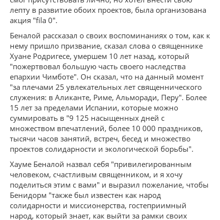
лепту в развитие обоих проектов, была организована
акция "fila 0".
Беналой рассказал о своих воспоминаниях о том, как к
нему пришло призвание, сказал слова о священнике
Хуане Родригесе, умершем 10 лет назад, который
"пожертвовал большую часть своего наследства
епархии Чимботе". Он сказал, что на данный момент
"за плечами 25 увлекательных лет священнического
служения: в Аликанте, Риме, Альморади, Перу". Более
15 лет за пределами Испании, которые можно
суммировать в "9 125 насыщенных дней с
множеством впечатлений, более 10 000 праздников,
тысячи часов занятий, встреч, бесед и множество
проектов солидарности и экологической борьбы".
Хауме Беналой назвал себя "привилегированным
человеком, счастливым священником, и я хочу
поделиться этим с вами" и выразил пожелание, чтобы
Бенидорм "также был известен как народ
солидарности и миссионерства, гостеприимный
народ, который знает, как выйти за рамки своих