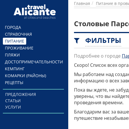
Перейти к основному содержанию
Главная
Питание в пров
Столовые Парс
ГОРОДА
СПРАВОЧНАЯ
ФИЛЬТРЫ
ПИТАНИЕ
ПРОЖИВАНИЕ
ПЛЯЖИ
Подробнее о городе
Па
ДОСТОПРИМЕЧАТЕЛЬНОСТИ
Скоро! Список всех ор
КЕМПИНГ
Мы работаем над созда
КОМАРКИ (РАЙОНЫ)
информацию о всех заве
РЕЦЕПТЫ
Пока вы ждете, не забу
ПРЕДЛОЖЕНИЯ
уверены, что вы найдет
СТАТЬИ
проведения времени.
УСЛУГИ
Благодарим вас за ваше
путешествие незабывае