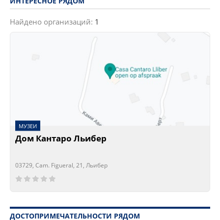
ИНТЕРЕСНОЕ РЯДОМ
Найдено организаций:
1
МУЗЕИ
Дом Кантаро Льибер
03729, Cam. Figueral, 21, Льибер
Сейчас открыто!
Сейчас закрыто!
ДОСТОПРИМЕЧАТЕЛЬНОСТИ РЯДОМ