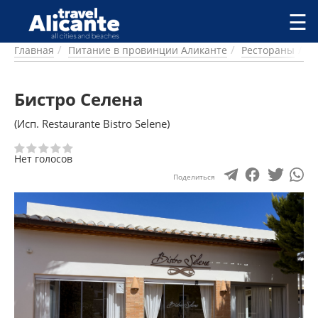
Перейти к основному содержанию
☰
Главная
Питание в провинции Аликанте
Рестораны
Х
ГОРОДА
СПРАВОЧНАЯ
Бистро Селена
ПИТАНИЕ
ПРОЖИВАНИЕ
(Исп. Restaurante Bistro Selene)
ПЛЯЖИ
ДОСТОПРИМЕЧАТЕЛЬНОСТИ
Нет голосов
КЕМПИНГ
Поделиться
КОМАРКИ (РАЙОНЫ)
РЕЦЕПТЫ
ПРЕДЛОЖЕНИЯ
СТАТЬИ
УСЛУГИ