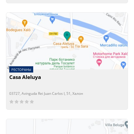
РЕСТОРАНЫ
Casa Aleluya
03727, Avinguda Rei Juan Carlos I, 51, Халон
Сейчас открыто!
Сейчас закрыто!