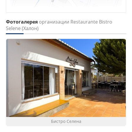
Фотогалерея
организации Restaurante Bistro
Selene (Халон)
Бистро Селена