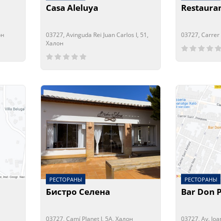
Casa Aleluya
Restauran
он
03727, Avinguda Rei Juan Carlos I, 51,
03727, Carrer 
Халон
Сейчас отк
Сейчас зак
Сейчас открыто!
Сейчас закрыто!
РЕСТОРАНЫ
РЕСТОРАНЫ
Бистро Селена
Bar Don 
03727, Camí Planet I, 5А, Халон
03727, Av. Joa