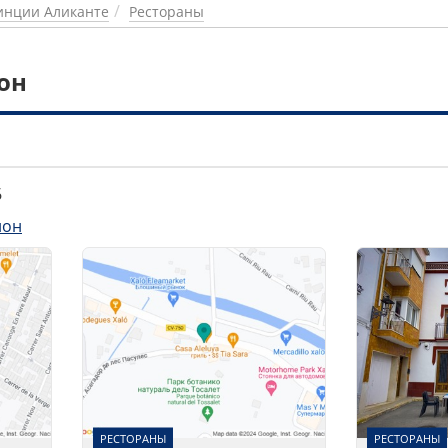
инции Аликанте
Рестораны
он
6
лон
РЕСТОРАНЫ
РЕСТОРАНЫ