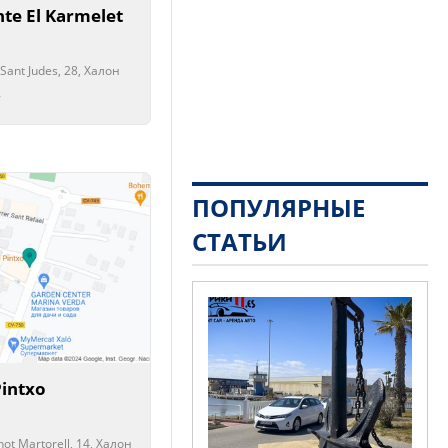
te El Karmelet
Sant Judes, 28, Халон
рыто!
рыто!
ПОПУЛЯРНЫЕ
СТАТЬИ
Pintxo
not Martorell, 14, Халон