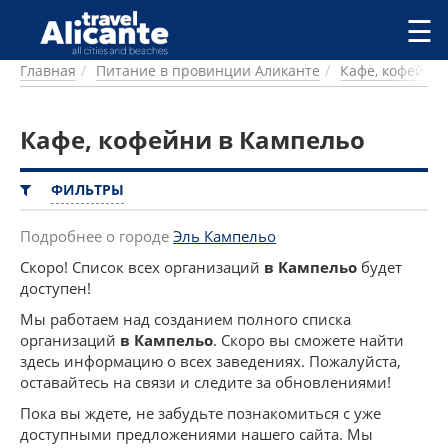
Перейти к основному содержанию
☰
Главная
Питание в провинции Аликанте
Кафе, кофейни
ГОРОДА
СПРАВОЧНАЯ
Кафе, кофейни в Кампельо
ПИТАНИЕ
ПРОЖИВАНИЕ
ПЛЯЖИ
ФИЛЬТРЫ
ДОСТОПРИМЕЧАТЕЛЬНОСТИ
КЕМПИНГ
Подробнее о городе
Эль Кампельо
КОМАРКИ (РАЙОНЫ)
Скоро! Список всех организаций
в Кампельо
будет
РЕЦЕПТЫ
доступен!
Мы работаем над созданием полного списка
ПРЕДЛОЖЕНИЯ
организаций
в Кампельо
. Скоро вы сможете найти
СТАТЬИ
здесь информацию о всех заведениях. Пожалуйста,
оставайтесь на связи и следите за обновлениями!
УСЛУГИ
Пока вы ждете, не забудьте познакомиться с уже
доступными предложениями нашего сайта. Мы