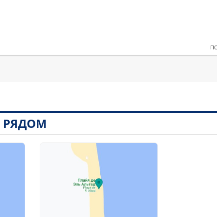
 П
Ы РЯДОМ