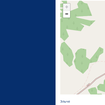
+
−
Эльче