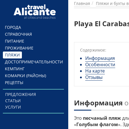
Перейти к основному содержанию
Главная
Пляжи и бухты 
Playa El Caraba
ГОРОДА
СПРАВОЧНАЯ
ПИТАНИЕ
ПРОЖИВАНИЕ
Содержимое:
ПЛЯЖИ
Информация
ДОСТОПРИМЕЧАТЕЛЬНОСТИ
Особенности
КЕМПИНГ
На карте
КОМАРКИ (РАЙОНЫ)
Отзывы
РЕЦЕПТЫ
ПРЕДЛОЖЕНИЯ
СТАТЬИ
Информация
о
УСЛУГИ
Это
песчаный пляж
дл
«
Голубым флагом
». З