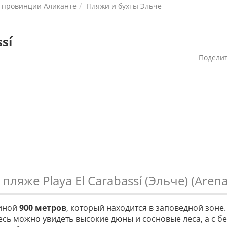
в провинции Аликанте
Пляжи и бухты Эльче
ssí
Подели
 пляже Playa El Carabassí (Эльче) (Arenal
иной
900 метров
, который находится в заповедной зоне
десь можно увидеть высокие дюны и сосновые леса, а с б