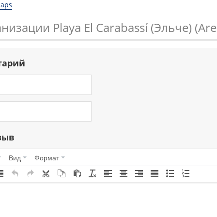
Maps
низации Playa El Carabassí (Эльче) (Aren
тарий
зыв
Вид
Формат