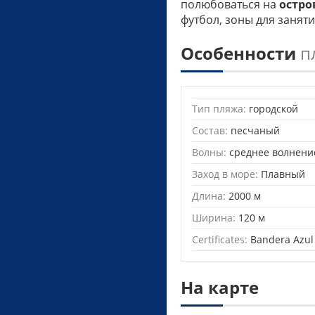
полюбоваться на
остро
футбол, зоны для занят
Особенности
п
Тип пляжа:
городской
Состав:
песчаный
Волны:
среднее волнени
Заход в море:
Плавный
Длина:
2000 м
Ширина:
120 м
Certificates:
Bandera Azul
На карте