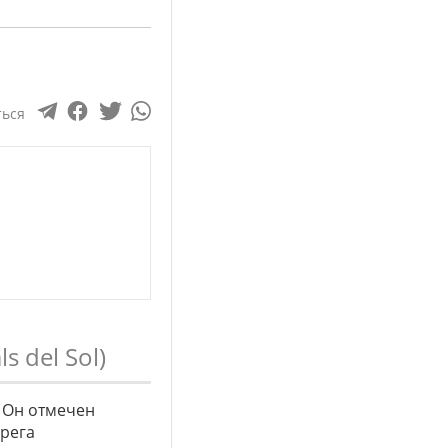
ться
s del Sol)
. Он отмечен
ерега