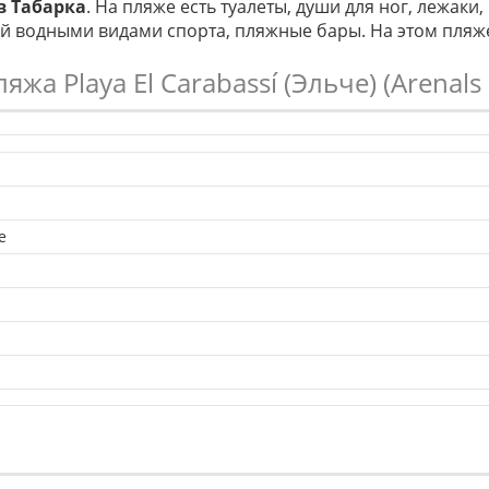
в Табарка
. На пляже есть туалеты, души для ног, лежаки,
ий водными видами спорта, пляжные бары. На этом пляж
ляжа Playa El Carabassí (Эльче) (Arenals 
е