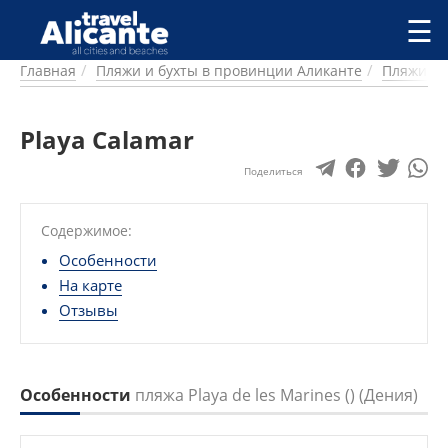
Перейти к основному содержанию
☰
Главная
Пляжи и бухты в провинции Аликанте
Пляжи и 
ГОРОДА
СПРАВОЧНАЯ
Playa Сalamar
ПИТАНИЕ
ПРОЖИВАНИЕ
Поделиться
ПЛЯЖИ
ДОСТОПРИМЕЧАТЕЛЬНОСТИ
Содержимое:
КЕМПИНГ
КОМАРКИ (РАЙОНЫ)
Особенности
РЕЦЕПТЫ
На карте
Отзывы
ПРЕДЛОЖЕНИЯ
СТАТЬИ
УСЛУГИ
Особенности
пляжа Playa de les Marines () (Дения)