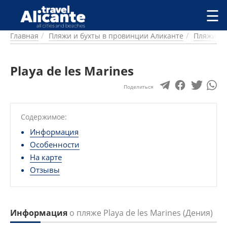
Перейти к основному содержанию
☰
Главная
Пляжи и бухты в провинции Аликанте
Пляжи и 
ГОРОДА
СПРАВОЧНАЯ
Playa de les Marines
ПИТАНИЕ
ПРОЖИВАНИЕ
Поделиться
ПЛЯЖИ
ДОСТОПРИМЕЧАТЕЛЬНОСТИ
Содержимое:
КЕМПИНГ
КОМАРКИ (РАЙОНЫ)
Информация
РЕЦЕПТЫ
Особенности
На карте
ПРЕДЛОЖЕНИЯ
Отзывы
СТАТЬИ
УСЛУГИ
Информация
о пляже Playa de les Marines (Дения)