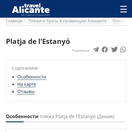
Перейти к основному содержанию
☰
Главная
Пляжи и бухты в провинции Аликанте
Пляжи и 
ГОРОДА
СПРАВОЧНАЯ
Platja de l'Estanyó
ПИТАНИЕ
ПРОЖИВАНИЕ
Поделиться
ПЛЯЖИ
ДОСТОПРИМЕЧАТЕЛЬНОСТИ
Содержимое:
КЕМПИНГ
КОМАРКИ (РАЙОНЫ)
Особенности
РЕЦЕПТЫ
На карте
Отзывы
ПРЕДЛОЖЕНИЯ
СТАТЬИ
УСЛУГИ
Особенности
пляжа Platja de l'Estanyó (Дения)