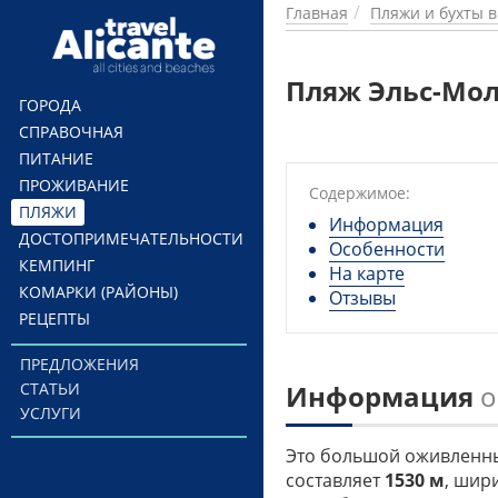
Перейти к основному содержанию
Главная
Пляжи и бухты 
Пляж Эльс-Моли
ГОРОДА
СПРАВОЧНАЯ
ПИТАНИЕ
ПРОЖИВАНИЕ
Содержимое:
ПЛЯЖИ
Информация
ДОСТОПРИМЕЧАТЕЛЬНОСТИ
Особенности
КЕМПИНГ
На карте
КОМАРКИ (РАЙОНЫ)
Отзывы
РЕЦЕПТЫ
ПРЕДЛОЖЕНИЯ
СТАТЬИ
Информация
о
УСЛУГИ
Это большой оживлен
составляет
1530 м
, шир