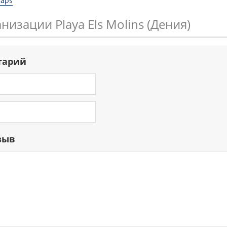
Maps
низации Playa Els Molins (Дения)
тарий
зыв