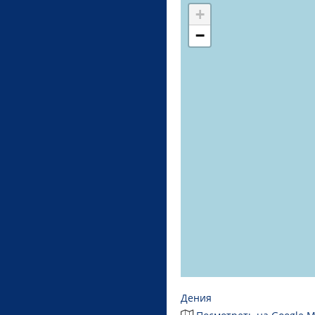
+
−
Дения