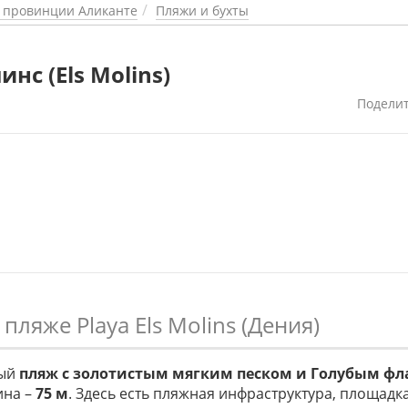
в провинции Аликанте
Пляжи и бухты
нс (Els Molins)
Подели
 пляже Playa Els Molins (Дения)
ный
пляж с золотистым мягким песком и Голубым фл
ина –
75 м
. Здесь есть пляжная инфраструктура, площадк