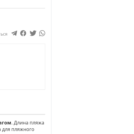
ться
агом
. Длина пляжа
а для пляжного