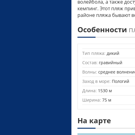
волейбола, а также дос
кемпинг. Этот пляж при
районе пляжа бывают в
Особенности
п
Тип пляжа:
дикий
Состав:
гравийный
Волны:
среднее волнени
Заход в море:
Пологий
Длина:
1530 м
Ширина:
75 м
На карте