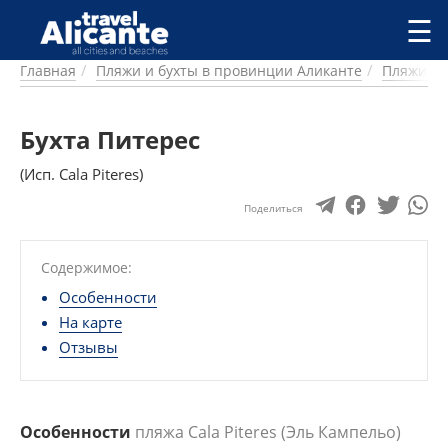
Перейти к основному содержанию
☰
Главная
Пляжи и бухты в провинции Аликанте
Пляжи и 
ГОРОДА
СПРАВОЧНАЯ
Бухта Питерес
ПИТАНИЕ
ПРОЖИВАНИЕ
(Исп. Cala Piteres)
ПЛЯЖИ
ДОСТОПРИМЕЧАТЕЛЬНОСТИ
Поделиться
КЕМПИНГ
КОМАРКИ (РАЙОНЫ)
Содержимое:
РЕЦЕПТЫ
Особенности
На карте
ПРЕДЛОЖЕНИЯ
Отзывы
СТАТЬИ
УСЛУГИ
Особенности
пляжа Cala Piteres (Эль Кампельо)