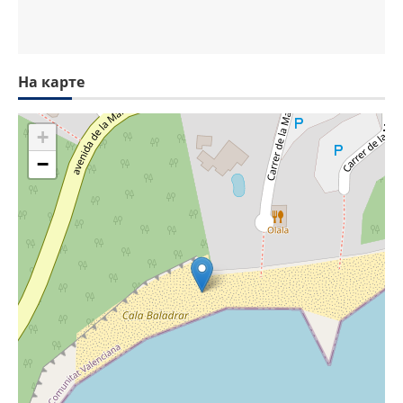
На карте
+
−