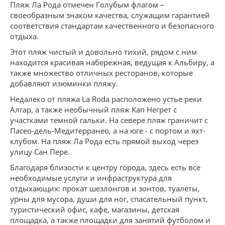
Пляж Ла Рода отмечен Голубым флагом –
своеобразным знаком качества, служащим гарантией
соответствия стандартам качественного и безопасного
отдыха.
Этот пляж чистый и довольно тихий, рядом с ним
находится красивая набережная, ведущая к Альбиру, а
также множество отличных ресторанов, которые
добавляют изюминки пляжу.
Недалеко от пляжа La Roda расположено устье реки
Алгар, а также необычный пляж Кап Негрет с
участками темной гальки. На севере пляж граничит с
Пасео-дель-Медитерранео, а на юге - с портом и яхт-
клубом. На пляж Ла Рода есть прямой выход через
улицу Сан Пере.
Благодаря близости к центру города, здесь есть все
необходимые услуги и инфраструктура для
отдыхающих: прокат шезлонгов и зонтов, туалеты,
урны для мусора, души для ног, спасательный пункт,
туристический офис, кафе, магазины, детская
площадка, а также площадки для занятий футболом и