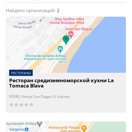
Найдено организаций:
2
РЕСТОРАНЫ
Ресторан средиземноморской кухни La
Tomaca Blava
03590, Улица Сан Педро, 9, Альтеа
Сейчас открыто!
Сейчас закрыто!