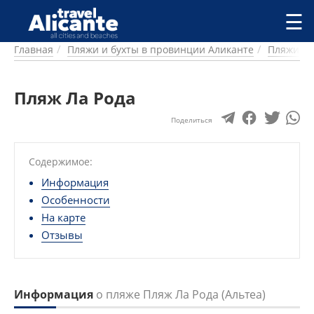
Перейти к основному содержанию
☰
Главная
Пляжи и бухты в провинции Аликанте
Пляжи и 
ГОРОДА
СПРАВОЧНАЯ
Пляж Ла Рода
ПИТАНИЕ
ПРОЖИВАНИЕ
Поделиться
ПЛЯЖИ
ДОСТОПРИМЕЧАТЕЛЬНОСТИ
Содержимое:
КЕМПИНГ
КОМАРКИ (РАЙОНЫ)
Информация
РЕЦЕПТЫ
Особенности
На карте
ПРЕДЛОЖЕНИЯ
Отзывы
СТАТЬИ
УСЛУГИ
Информация
о пляже Пляж Ла Рода (Альтеа)