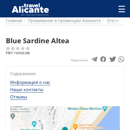
Перейти к основному содержанию
☰
Главная
Проживание в провинции Аликанте
Отели
Ал
ГОРОДА
СПРАВОЧНАЯ
Blue Sardine Altea
ПИТАНИЕ
ПРОЖИВАНИЕ
Нет голосов
ПЛЯЖИ
ДОСТОПРИМЕЧАТЕЛЬНОСТИ
Поделиться
КЕМПИНГ
Содержимое:
КОМАРКИ (РАЙОНЫ)
РЕЦЕПТЫ
Информация о нас
Наши контакты
ПРЕДЛОЖЕНИЯ
Отзывы
СТАТЬИ
УСЛУГИ