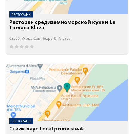
РЕСТОРАНЫ
Ресторан средиземноморской кухни La
Tomaca Blava
03590, Улица Сан Педро, 9, Альтеа
Сейчас открыто!
Сейчас закрыто!
РЕСТОРАНЫ
Стейк-хаус Local prime steak