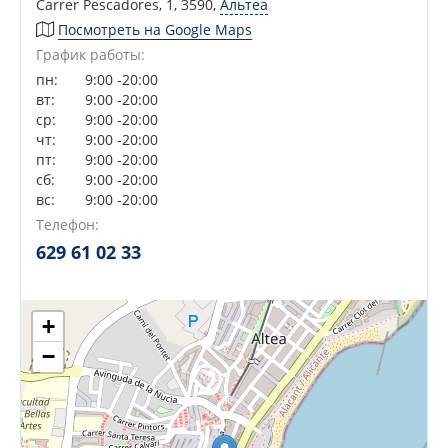
Carrer Pescadores, 1, 3590
,
Альтеа
Посмотреть на Google Maps
График работы:
пн:
9:00 -20:00
вт:
9:00 -20:00
ср:
9:00 -20:00
чт:
9:00 -20:00
пт:
9:00 -20:00
сб:
9:00 -20:00
вс:
9:00 -20:00
Сейчас открыто!
Сейчас закрыто!
Телефон:
629 61 02 33
+
−