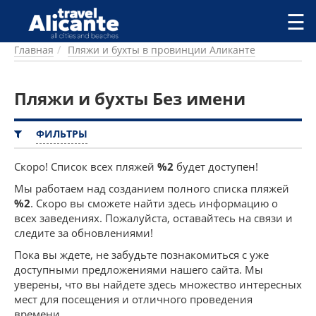
Перейти к основному содержанию
☰
Главная
Пляжи и бухты в провинции Аликанте
ГОРОДА
СПРАВОЧНАЯ
Пляжи и бухты Без имени
ПИТАНИЕ
ПРОЖИВАНИЕ
ПЛЯЖИ
ФИЛЬТРЫ
ДОСТОПРИМЕЧАТЕЛЬНОСТИ
КЕМПИНГ
Скоро! Список всех пляжей
%2
будет доступен!
КОМАРКИ (РАЙОНЫ)
Мы работаем над созданием полного списка пляжей
РЕЦЕПТЫ
%2
. Скоро вы сможете найти здесь информацию о
всех заведениях. Пожалуйста, оставайтесь на связи и
следите за обновлениями!
ПРЕДЛОЖЕНИЯ
СТАТЬИ
Пока вы ждете, не забудьте познакомиться с уже
доступными предложениями нашего сайта. Мы
УСЛУГИ
уверены, что вы найдете здесь множество интересных
мест для посещения и отличного проведения
времени.