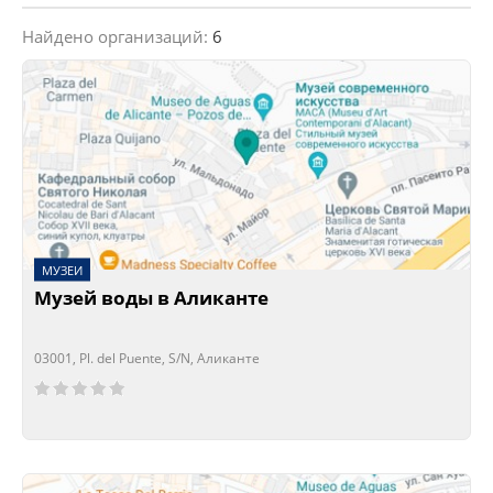
Найдено организаций:
6
МУЗЕИ
Музей воды в Аликанте
03001, Pl. del Puente, S/N, Аликанте
Сейчас открыто!
Сейчас закрыто!