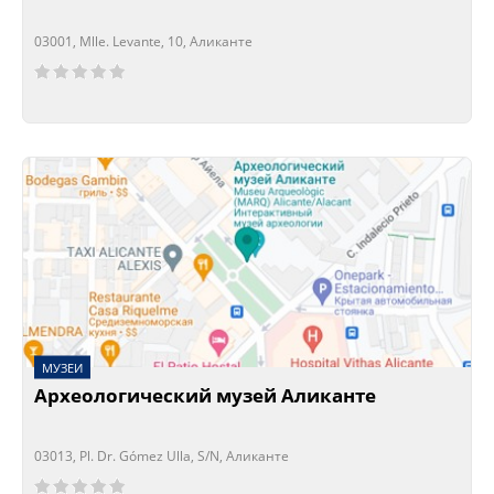
03001, Mlle. Levante, 10, Аликанте
Сейчас открыто!
Сейчас закрыто!
МУЗЕИ
Археологический музей Аликанте
03013, Pl. Dr. Gómez Ulla, S/N, Аликанте
Сейчас открыто!
Сейчас закрыто!