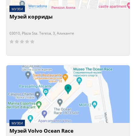
МУЗЕИ
Музей корриды
03010, Plaza Sta. Teresa, 3, Аликанте
Сейчас открыто!
Сейчас закрыто!
МУЗЕИ
Музей Volvo Ocean Race