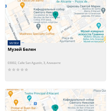
МУЗЕИ
Музей Белен
03002, Calle San Agustín, 3, Аликанте
Сейчас открыто!
Сейчас закрыто!