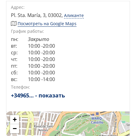
Адрес:
Pl. Sta. María, 3, 03002
,
Аликанте
Посмотреть на Google Maps
График работы:
пн:
Закрыто
вт:
10:00 -20:00
ср:
10:00 -20:00
чт:
10:00 -20:00
пт:
10:00 -20:00
сб:
10:00 -20:00
вс:
10:00 -14:00
Сейчас открыто!
Сейчас закрыто!
Телефон:
+34965... - показать
+
−