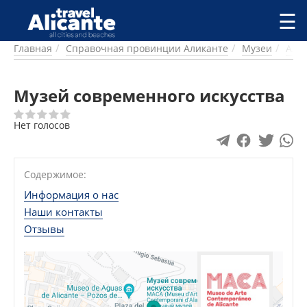
Перейти к основному содержанию
☰
Главная
Справочная провинции Аликанте
Музеи
Али
ГОРОДА
СПРАВОЧНАЯ
Музей современного искусства
ПИТАНИЕ
ПРОЖИВАНИЕ
ПЛЯЖИ
Нет голосов
ДОСТОПРИМЕЧАТЕЛЬНОСТИ
КЕМПИНГ
Содержимое:
КОМАРКИ (РАЙОНЫ)
РЕЦЕПТЫ
Информация о нас
Наши контакты
ПРЕДЛОЖЕНИЯ
Отзывы
СТАТЬИ
УСЛУГИ