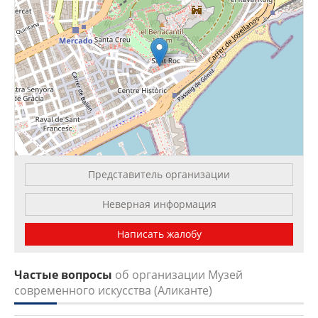
Представитель организации
Leaflet
| OSM Mapnik
Неверная информация
Написать жалобу
Частые вопросы
об организации Музей
современного искусства (Аликанте)