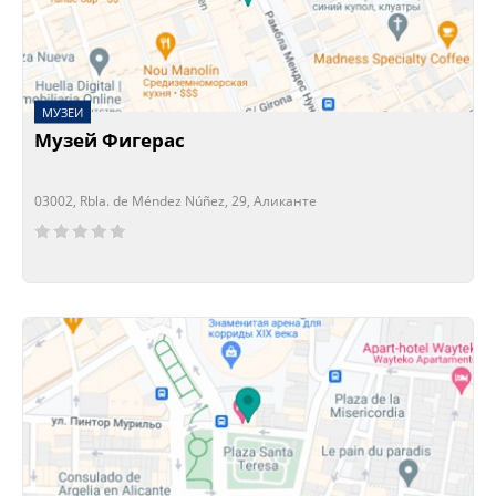
МУЗЕИ
Музей Фигерас
03002, Rbla. de Méndez Núñez, 29, Аликанте
Сейчас открыто!
Сейчас закрыто!