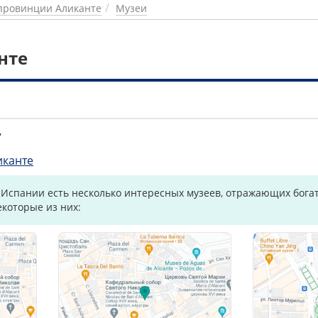
провинции Аликанте
Музеи
нте
7
иканте
 Испании есть несколько интересных музеев, отражающих богат
екоторые из них: