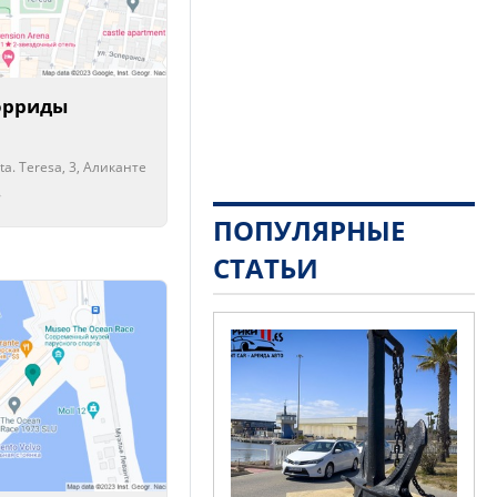
орриды
ta. Teresa, 3, Аликанте
рыто!
рыто!
ПОПУЛЯРНЫЕ
СТАТЬИ