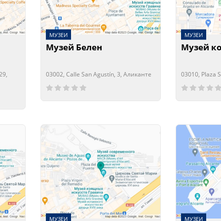
МУЗЕИ
МУЗЕИ
Музей Белен
Музей к
29,
03002, Calle San Agustín, 3, Аликанте
03010, Plaza S
Сейчас открыто!
Сейчас закрыто!
Сейчас отк
Сейчас зак
МУЗЕИ
МУЗЕИ