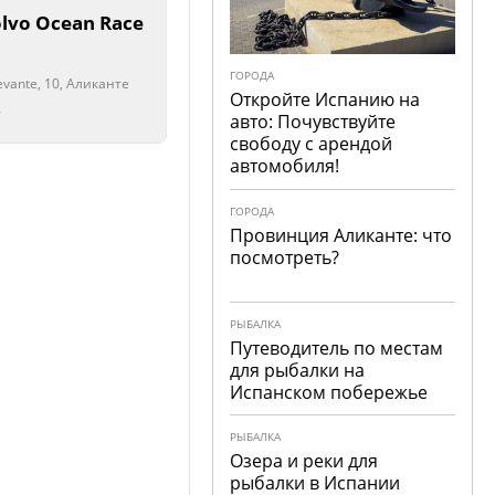
lvo Ocean Race
ГОРОДА
Levante, 10, Аликанте
Откройте Испанию на
рыто!
рыто!
авто: Почувствуйте
свободу с арендой
автомобиля!
ГОРОДА
Провинция Аликанте: что
посмотреть?
РЫБАЛКА
Путеводитель по местам
для рыбалки на
Испанском побережье
РЫБАЛКА
Озера и реки для
рыбалки в Испании