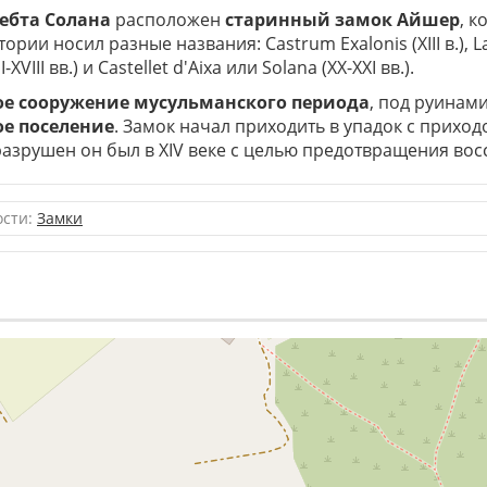
ребта Солана
расположен
старинный замок Айшер
, к
рии носил разные названия: Castrum Exalonis (XIII в.), La
II-XVIII вв.) и Castellet d'Aixa или Solana (XX-XXI вв.).
 сооружение мусульманского периода
, под руинам
е поселение
. Замок начал приходить в упадок с приход
разрушен он был в XIV веке с целью предотвращения вос
ости:
Замки