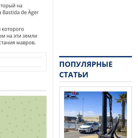
оторый на
 Bastida de Àger
и которого
ом на эти земли
стания мавров.
ПОПУЛЯРНЫЕ
СТАТЬИ