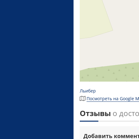
Льибер
Посмотреть на Google 
Отзывы
о дост
Добавить коммен