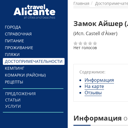
Перейти к основному содержанию
Главная
Достопримечате
Замок Айшер (
ГОРОДА
(Исп. Castell d'Àixer)
СПРАВОЧНАЯ
ПИТАНИЕ
ПРОЖИВАНИЕ
Нет голосов
ПЛЯЖИ
ДОСТОПРИМЕЧАТЕЛЬНОСТИ
КЕМПИНГ
Содержимое:
КОМАРКИ (РАЙОНЫ)
Информация
РЕЦЕПТЫ
На карте
Отзывы
ПРЕДЛОЖЕНИЯ
СТАТЬИ
УСЛУГИ
Информация
о