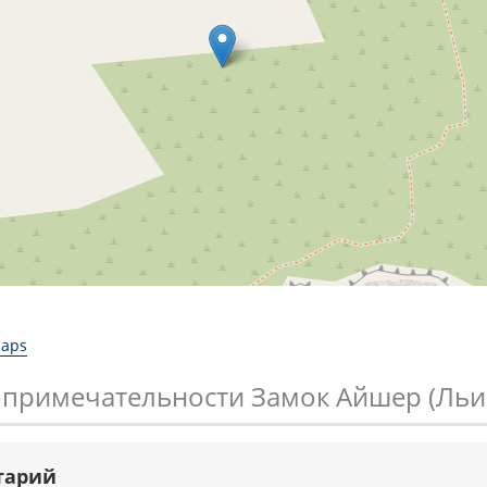
Maps
опримечательности Замок Айшер (Льи
тарий