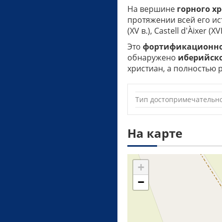
На вершине
горного х
протяжении всей его исто
(XV в.), Castell d'Àixer (XV
Это
фортификационное
обнаружено
иберийско
христиан, а полностью 
Тип достопримечательн
На карте
+
−