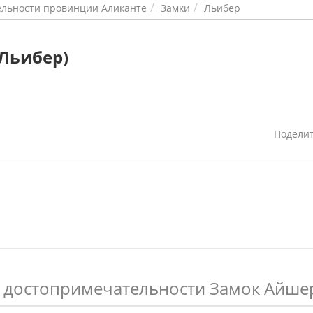
льности провинции Аликанте
Замки
Льибер
Льибер)
Подели
 достопримечательности Замок Айшер