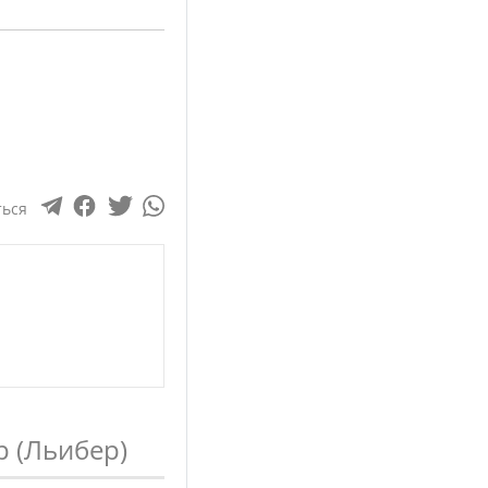
ться
 (Льибер)