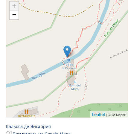
+
−
Leaflet
| OSM Mapnik
Кальоса-де-Энсаррия
Посмотреть на Google Maps