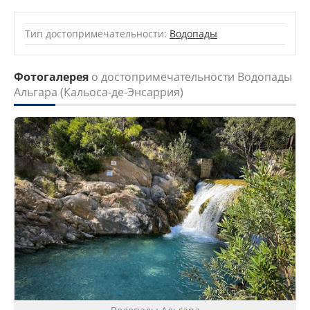
Тип достопримечательности:
Водопады
Фотогалерея
о достопримечательности Водопады
Альгара (Кальоса-де-Энсаррия)