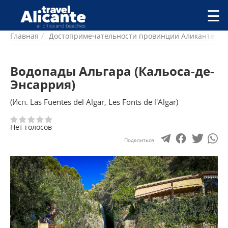
Перейти к основному содержанию
☰
Главная
Достопримечательности провинции Аликанте
ГОРОДА
СПРАВОЧНАЯ
Водопады Альгара (Кальоса-де-
ПИТАНИЕ
ПРОЖИВАНИЕ
Энсаррия)
ПЛЯЖИ
(Исп. Las Fuentes del Algar, Les Fonts de l'Algar)
ДОСТОПРИМЕЧАТЕЛЬНОСТИ
КЕМПИНГ
Нет голосов
КОМАРКИ (РАЙОНЫ)
Поделиться
РЕЦЕПТЫ
ПРЕДЛОЖЕНИЯ
СТАТЬИ
УСЛУГИ