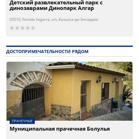
Детский развлекательный парк с
динозаврами Динопарк Алгар
03510, Partida Segarra, s/n, Кальоса-де-Энсаррия
Сейчас открыто!
Сейчас закрыто!
ДОСТОПРИМЕЧАТЕЛЬНОСТИ РЯДОМ
ПРАЧЕЧНЫЕ
Муниципальная прачечная Болулья