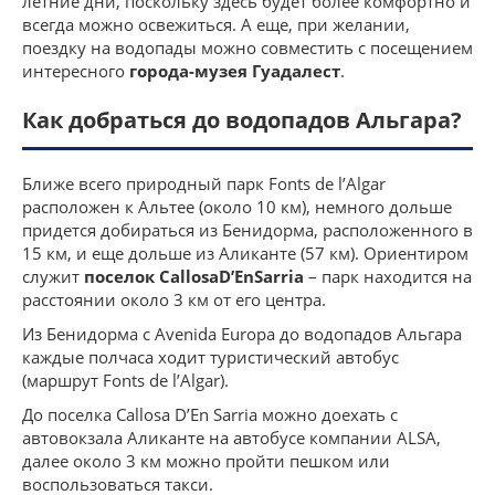
летние дни, поскольку здесь будет более комфортно и
всегда можно освежиться. А еще, при желании,
поездку на водопады можно совместить с посещением
интересного
города-музея Гуадалест
.
Как добраться до водопадов Альгара?
Ближе всего природный парк Fonts de l’Algar
расположен к Альтее (около 10 км), немного дольше
придется добираться из Бенидорма, расположенного в
15 км, и еще дольше из Аликанте (57 км). Ориентиром
служит
поселок
Callosa
D
’
En
Sarria
– парк находится на
расстоянии около 3 км от его центра.
Из Бенидорма с Avenida Europa до водопадов Альгара
каждые полчаса ходит туристический автобус
(маршрут Fonts de l’Algar).
До поселка Callosa D’En Sarria можно доехать с
автовокзала Аликанте на автобусе компании ALSA,
далее около 3 км можно пройти пешком или
воспользоваться такси.