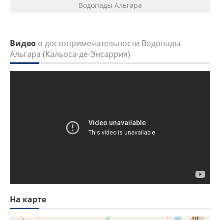
Водопады Альгара
Видео
о достопримечательности Водопады
Альгара (Кальоса-де-Энсаррия)
На карте