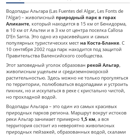
Водопады Альгара (Las Fuentes del Algar, Les Fonts de
l'Algar) – живописный
природный парк в горах
Аликанте
, который находится в 15 км от Бенидорма,
в 10 км от Альтеи и в 3 км от центра поселка Callosa
D’En Sarria. Это одно из красивейших и самых
популярных туристических мест
на Коста-Бланке
. С
10 сентября 2002 года парк находится под защитой
Правительства Валенсийского сообщества.
Этот заповедный уголок образован
рекой Альгар
,
живописным ущельем и средиземноморской
растительностью. Здесь можно не только прогуляться
по территории, полюбоваться водопадами и устроить
пикник, но и искупаться в реке с кристально чистой,
но прохладной водой.
Водопады Альгара – это один из самых красивых
природных парков региона. Маршрут вокруг истоков
реки Альгар занимает примерно
1,5 км
, а вся
территория состоит из невероятно живописных
природных пейзажей, образованных водой, скалами