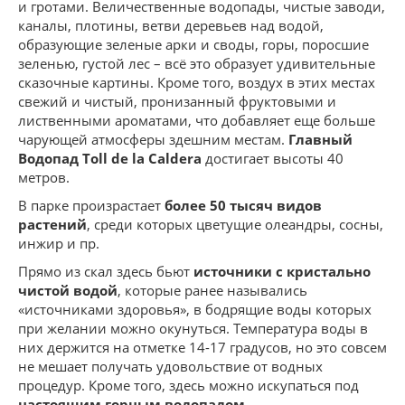
и гротами. Величественные водопады, чистые заводи,
каналы, плотины, ветви деревьев над водой,
образующие зеленые арки и своды, горы, поросшие
зеленью, густой лес – всё это образует удивительные
сказочные картины. Кроме того, воздух в этих местах
свежий и чистый, пронизанный фруктовыми и
лиственными ароматами, что добавляет еще больше
чарующей атмосферы здешним местам.
Главный
Водопад Toll de la Caldera
достигает высоты 40
метров.
В парке произрастает
более 50 тысяч видов
растений
, среди которых цветущие олеандры, сосны,
инжир и пр.
Прямо из скал здесь бьют
источники с кристально
чистой водой
, которые ранее назывались
«источниками здоровья», в бодрящие воды которых
при желании можно окунуться. Температура воды в
них держится на отметке 14-17 градусов, но это совсем
не мешает получать удовольствие от водных
процедур. Кроме того, здесь можно искупаться под
настоящим горным водопадом
.