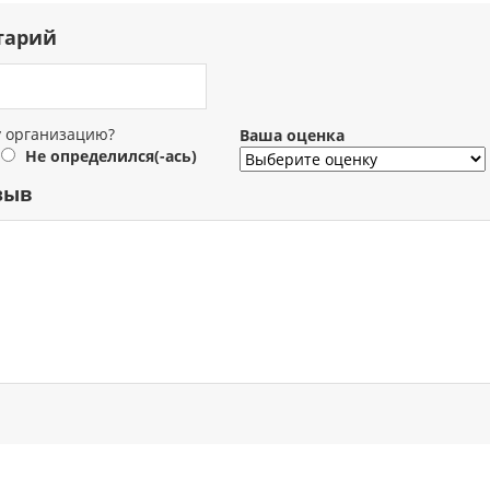
тарий
у организацию?
Ваша оценка
Не определился(-ась)
зыв