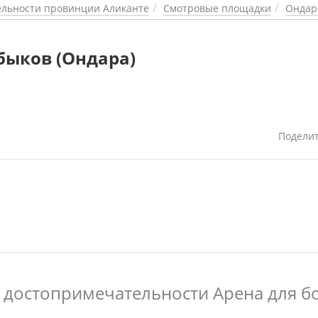
льности провинции Аликанте
Смотровые площадки
Ондар
быков (Ондара)
Подели
 достопримечательности Арена для б