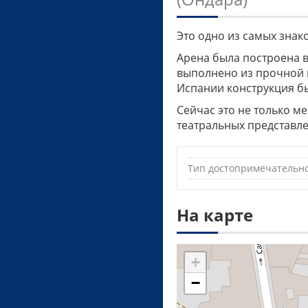
Это одно из самых знак
Арена была построена в 
выполнено из прочной 
Испании конструкция бы
Сейчас это не только м
театральных представле
Тип достопримечательн
На карте
+
−