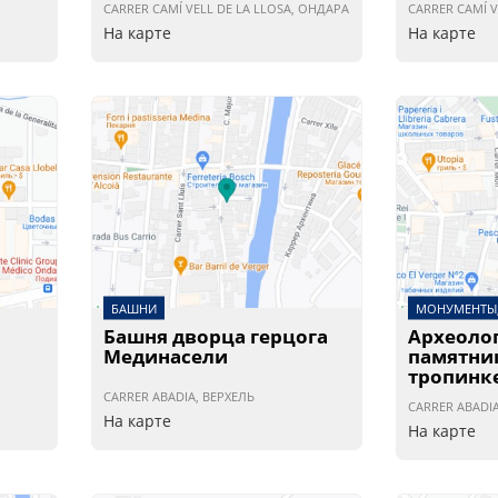
CARRER CAMÍ VELL DE LA LLOSA, ОНДАРА
CARRER CAMÍ V
На карте
На карте
БАШНИ
МОНУМЕНТЫ,
Башня дворца герцога
Археоло
Мединасели
памятни
тропинк
CARRER ABADIA, ВЕРХЕЛЬ
CARRER ABADIA
На карте
На карте