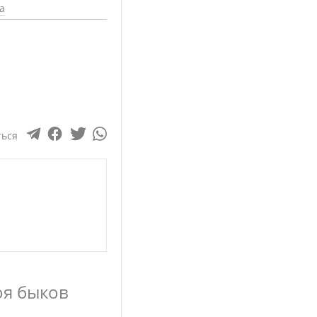
а
ться
оя быков