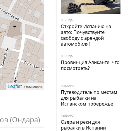
ГОРОДА
Откройте Испанию на
авто: Почувствуйте
свободу с арендой
автомобиля!
ГОРОДА
Провинция Аликанте: что
посмотреть?
Leaflet
РЫБАЛКА
| OSM Mapnik
Путеводитель по местам
для рыбалки на
Испанском побережье
РЫБАЛКА
ов (Ондара)
Озера и реки для
рыбалки в Испании