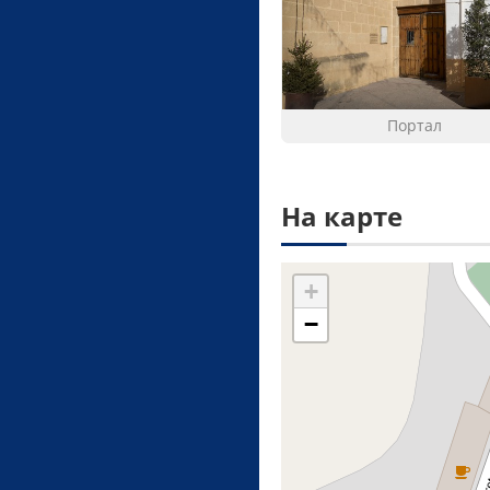
Портал
На карте
+
−