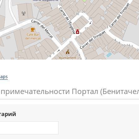
Maps
опримечательности Портал (Бенитаче
тарий