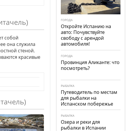
итачель)
ГОРОДА
Откройте Испанию на
авто: Почувствуйте
ет собой
свободу с арендой
автомобиля!
нее она служила
остной стеной.
рываются красивые
ГОРОДА
Провинция Аликанте: что
посмотреть?
РЫБАЛКА
Путеводитель по местам
для рыбалки на
тачель)
Испанском побережье
РЫБАЛКА
Озера и реки для
рыбалки в Испании