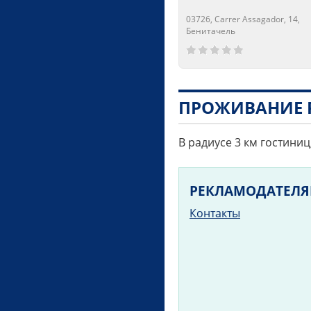
03726, Carrer Assagador, 14,
Бенитачель
Сейчас открыто!
Сейчас закрыто!
ПРОЖИВАНИЕ 
В радиусе 3 км гостиниц
РЕКЛАМОДАТЕЛ
Контакты