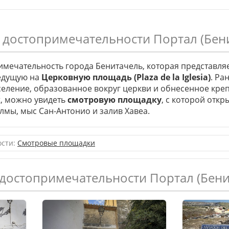
 достопримечательности Портал (Бен
мечательность города Бенитачель, которая представля
ведущую на
Церковную площадь (Plaza de la Iglesia)
. Ра
селение, образованное вокруг церкви и обнесенное креп
t, можно увидеть
смотровую площадку
, с которой отк
олмы, мыс Сан-Антонио и залив Хавеа.
ости:
Смотровые площадки
 достопримечательности Портал (Бени