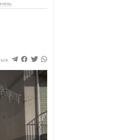
ачель
ться