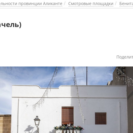
льности провинции Аликанте
Смотровые площадки
Бенит
ачель)
Подели