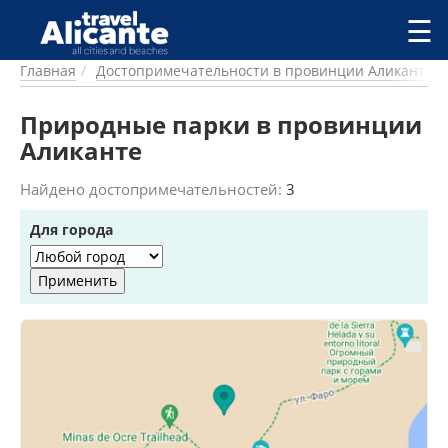
Перейти к основному содержанию
☰
Главная
Достопримечательности в провинции Аликанте
ГОРОДА
СПРАВОЧНАЯ
Природные парки в провинции
ПИТАНИЕ
Аликанте
ПРОЖИВАНИЕ
ПЛЯЖИ
Найдено достопримечательностей:
3
ДОСТОПРИМЕЧАТЕЛЬНОСТИ
Для города
КЕМПИНГ
КОМАРКИ (РАЙОНЫ)
РЕЦЕПТЫ
ПРЕДЛОЖЕНИЯ
СТАТЬИ
УСЛУГИ