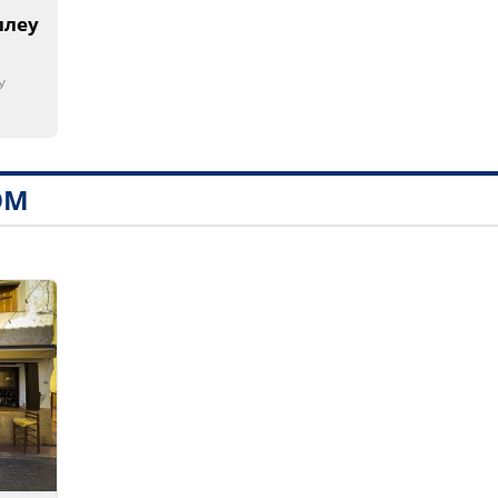
ллеу
У
ОМ
1