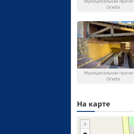
Муниципальная праче
Orxeta
Муниципальная праче
Orxeta
На карте
+
−