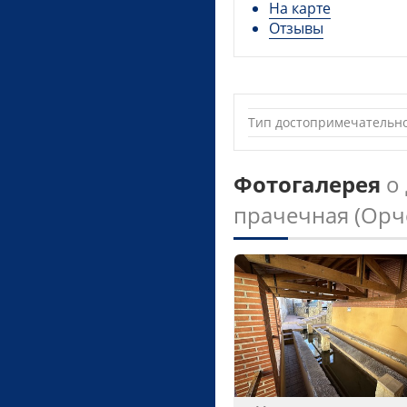
На карте
Отзывы
Тип достопримечательн
Фотогалерея
о
прачечная (Орч