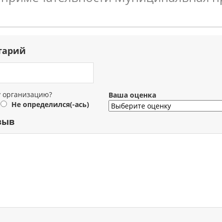
тарий
у организацию?
Ваша оценка
Не определился(-ась)
зыв