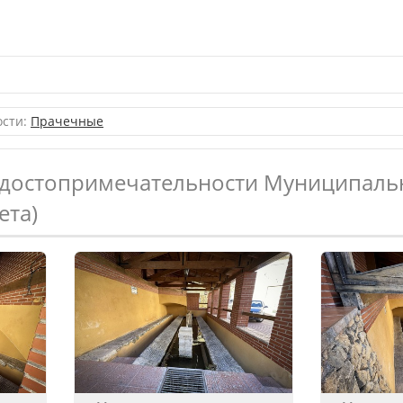
ости:
Прачечные
 достопримечательности Муниципаль
ета)