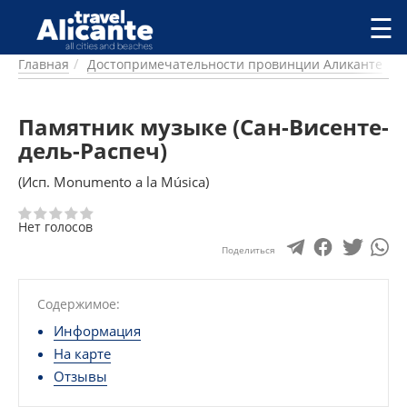
Перейти к основному содержанию
☰
Главная
Достопримечательности провинции Аликанте
ГОРОДА
СПРАВОЧНАЯ
Памятник музыке (Сан-Висенте-
ПИТАНИЕ
ПРОЖИВАНИЕ
дель-Распеч)
ПЛЯЖИ
(Исп. Monumento a la Música)
ДОСТОПРИМЕЧАТЕЛЬНОСТИ
КЕМПИНГ
Нет голосов
КОМАРКИ (РАЙОНЫ)
Поделиться
РЕЦЕПТЫ
ПРЕДЛОЖЕНИЯ
Содержимое:
СТАТЬИ
Информация
УСЛУГИ
На карте
Отзывы