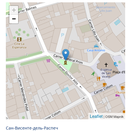
+
−
Leaflet
| OSM Mapnik
Сан-Висенте-дель-Распеч