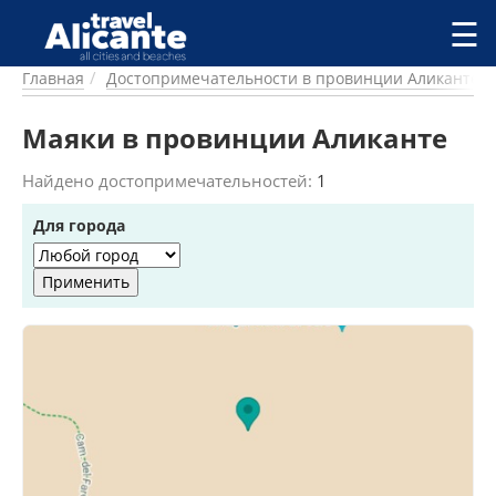
Перейти к основному содержанию
☰
Главная
Достопримечательности в провинции Аликанте
ГОРОДА
СПРАВОЧНАЯ
Маяки в провинции Аликанте
ПИТАНИЕ
ПРОЖИВАНИЕ
Найдено достопримечательностей:
1
ПЛЯЖИ
Для города
ДОСТОПРИМЕЧАТЕЛЬНОСТИ
КЕМПИНГ
КОМАРКИ (РАЙОНЫ)
РЕЦЕПТЫ
ПРЕДЛОЖЕНИЯ
СТАТЬИ
УСЛУГИ