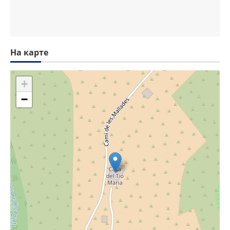
На карте
+
−