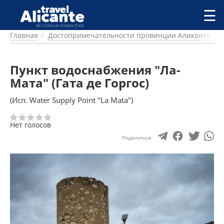
Перейти к основному содержанию
☰
Главная
Достопримечательности провинции Аликанте
ГОРОДА
СПРАВОЧНАЯ
Пункт водоснабжения "Ла-
ПИТАНИЕ
ПРОЖИВАНИЕ
Мата" (Гата де Горгос)
ПЛЯЖИ
(Исп. Water Supply Point "La Mata")
ДОСТОПРИМЕЧАТЕЛЬНОСТИ
КЕМПИНГ
Нет голосов
КОМАРКИ (РАЙОНЫ)
Поделиться
РЕЦЕПТЫ
ПРЕДЛОЖЕНИЯ
СТАТЬИ
УСЛУГИ