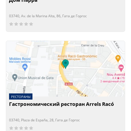
03740, Av. de la Marina Alta, 86, Гата де Горгос
Сейчас открыто!
Сейчас закрыто!
РЕСТОРАНЫ
Гастрономический ресторан Arrels Racó
03740, Plaza de España, 28, Гата де Горгос
Сейчас открыто!
Сейчас закрыто!