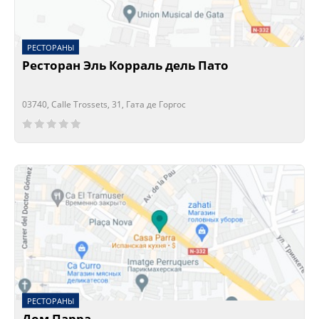
РЕСТОРАНЫ
Ресторан Эль Корраль дель Пато
03740, Calle Trossets, 31, Гата де Горгос
Сейчас открыто!
Сейчас закрыто!
РЕСТОРАНЫ
Дом Парра