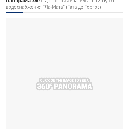
Панорама 360
о достопримечательности Пункт
водоснабжения "Ла-Мата" (Гата де Горгос)