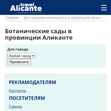
Перейти к основному содержанию
☰
Главная
Достопримечательности в провинции Аликанте
ГОРОДА
СПРАВОЧНАЯ
Ботанические сады в
ПИТАНИЕ
провинции Аликанте
ПРОЖИВАНИЕ
ПЛЯЖИ
Для города
ДОСТОПРИМЕЧАТЕЛЬНОСТИ
КЕМПИНГ
КОМАРКИ (РАЙОНЫ)
РЕЦЕПТЫ
РЕКЛАМОДАТЕЛЯМ
ПРЕДЛОЖЕНИЯ
СТАТЬИ
Контакты
УСЛУГИ
ПОСЕТИТЕЛЯМ
Города