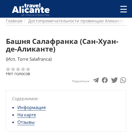
Перейти к основному содержанию
☰
Главная
Достопримечательности провинции Аликанте
ГОРОДА
СПРАВОЧНАЯ
Башня Салафранка (Сан-Хуан-
ПИТАНИЕ
ПРОЖИВАНИЕ
де-Аликанте)
ПЛЯЖИ
(Исп. Torre Salafranca)
ДОСТОПРИМЕЧАТЕЛЬНОСТИ
КЕМПИНГ
Нет голосов
КОМАРКИ (РАЙОНЫ)
Поделиться
РЕЦЕПТЫ
ПРЕДЛОЖЕНИЯ
Содержимое:
СТАТЬИ
Информация
УСЛУГИ
На карте
Отзывы