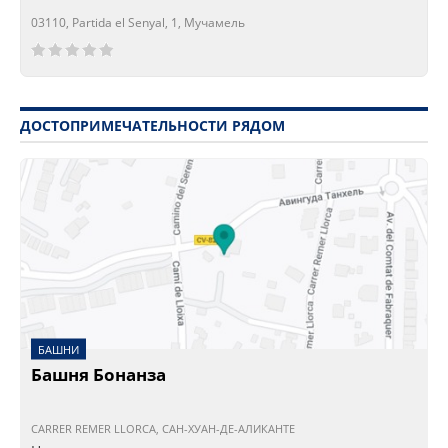
03110, Partida el Senyal, 1, Мучамель
Сейчас открыто!
Сейчас закрыто!
ДОСТОПРИМЕЧАТЕЛЬНОСТИ РЯДОМ
БАШНИ
Башня Бонанза
CARRER REMER LLORCA, САН-ХУАН-ДЕ-АЛИКАНТЕ