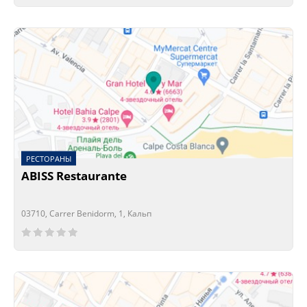
РЕСТОРАНЫ
ABISS Restaurante
03710, Carrer Benidorm, 1, Кальп
Сейчас открыто!
Сейчас закрыто!