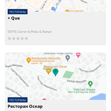
РЕСТОРАНЫ
+ Que
03710, Carrer la Pinta, 6, Кальп
Сейчас открыто!
Сейчас закрыто!
РЕСТОРАНЫ
Ресторан Оскар