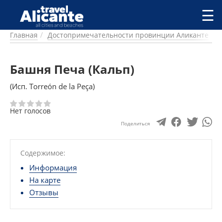
Перейти к основному содержанию
☰
Главная
Достопримечательности провинции Аликанте
ГОРОДА
СПРАВОЧНАЯ
Башня Печа (Кальп)
ПИТАНИЕ
ПРОЖИВАНИЕ
(Исп. Torreón de la Peça)
ПЛЯЖИ
ДОСТОПРИМЕЧАТЕЛЬНОСТИ
Нет голосов
КЕМПИНГ
Поделиться
КОМАРКИ (РАЙОНЫ)
РЕЦЕПТЫ
Содержимое:
ПРЕДЛОЖЕНИЯ
Информация
СТАТЬИ
На карте
УСЛУГИ
Отзывы