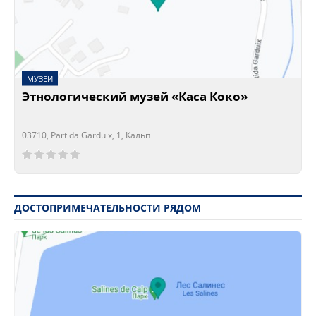
МУЗЕИ
Этнологический музей «Каса Коко»
03710, Partida Garduix, 1, Кальп
Сейчас открыто!
Сейчас закрыто!
ДОСТОПРИМЕЧАТЕЛЬНОСТИ РЯДОМ