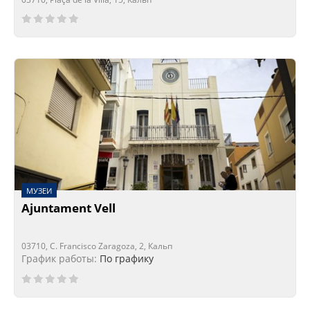
Сейчас открыто!
Сейчас закрыто!
МУЗЕИ
Ajuntament Vell
03710, C. Francisco Zaragoza, 2, Кальп
График работы:
По графику