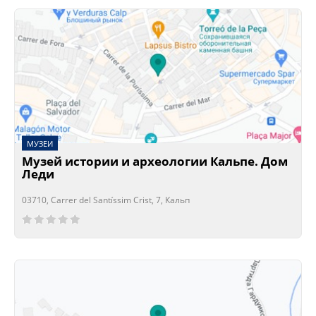
МУЗЕИ
Музей истории и археологии Кальпе. Дом
Леди
03710, Carrer del Santíssim Crist, 7, Кальп
Сейчас открыто!
Сейчас закрыто!