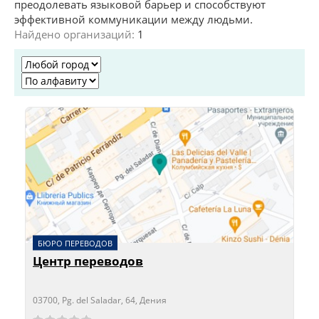
преодолевать языковой барьер и способствуют
эффективной коммуникации между людьми.
Найдено организаций:
1
БЮРО ПЕРЕВОДОВ
Центр переводов
03700, Pg. del Saladar, 64, Дения
Сейчас открыто!
Сейчас закрыто!