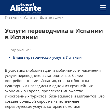
Перейти к основному содержанию
☰
Главная
Услуги
Другие услуги
ГОРОДА
СПРАВОЧНАЯ
Услуги переводчика в Испании
ПИТАНИЕ
в Испании
ПРОЖИВАНИЕ
ПЛЯЖИ
Содержание:
ДОСТОПРИМЕЧАТЕЛЬНОСТИ
КЕМПИНГ
Виды переводческих услуг в Испании
КОМАРКИ (РАЙОНЫ)
РЕЦЕПТЫ
В условиях глобализации и мобильности населения
услуги переводчиков становятся все более
востребованными. Испания, страна с богатым
ПРЕДЛОЖЕНИЯ
культурным наследием и одной из крупнейших
СТАТЬИ
экономик в Европе, привлекает множество
УСЛУГИ
иностранных туристов, бизнесменов и мигрантов. Это
создает большой спрос на качественные
переводческие услуги, которые помогают