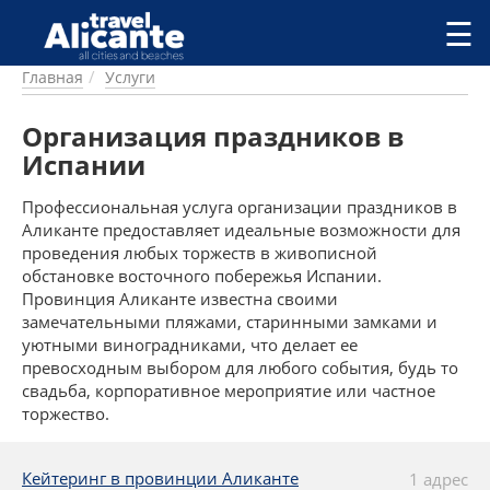
Перейти к основному содержанию
☰
Главная
Услуги
ГОРОДА
СПРАВОЧНАЯ
Организация праздников в
ПИТАНИЕ
Испании
ПРОЖИВАНИЕ
ПЛЯЖИ
Профессиональная услуга организации праздников в
ДОСТОПРИМЕЧАТЕЛЬНОСТИ
Аликанте предоставляет идеальные возможности для
проведения любых торжеств в живописной
КЕМПИНГ
обстановке восточного побережья Испании.
КОМАРКИ (РАЙОНЫ)
Провинция Аликанте известна своими
РЕЦЕПТЫ
замечательными пляжами, старинными замками и
уютными виноградниками, что делает ее
ПРЕДЛОЖЕНИЯ
превосходным выбором для любого события, будь то
свадьба, корпоративное мероприятие или частное
СТАТЬИ
торжество.
УСЛУГИ
Кейтеринг в провинции Аликанте
1 адрес